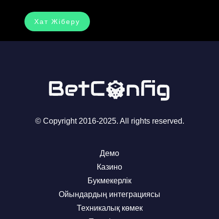
Хат Жіберу
© Copyright 2016-2025. All rights reserved.
Демо
Казино
Букмекерлік
Ойындардың интеграциясы
Техникалық көмек