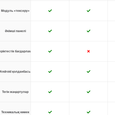
Модуль «тексеру»
Әкімші панелі
еріктестік бағдарлама
Android қолданбасы
Тегін жаңартулар
Техникалық көмек