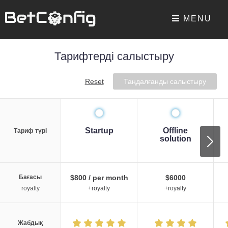
MENU
Тарифтерді салыстыру
Reset
Таңдалғанды ​​салыстыру
N
Startup
Offline
Тариф түрі
solution
Бағасы
$800 / per month
$6000
royalty
+royalty
+royalty
5/5
4/5
Жабдық