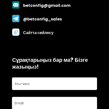
betconfig@gmail.com
@betconfig_sales
Сайтта сөйлесу
Сұрақтарыңыз бар ма? Бізге
жазыңыз!