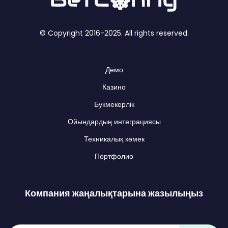
© Copyright 2016-2025. All rights reserved.
Демо
Казино
Букмекерлік
Ойындардың интеграциясы
Техникалық көмек
Портфолио
Компания жаңалықтарына жазылыңыз